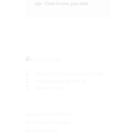
zip – Own it now, pay later
About
PO BOX 917, Salisbury, SA 5108
alex@prospecpg.com.au
0434 497 285
Services
Appliance Installation
Backflow Prevention
Blocked Drains