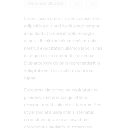
December 24, 2018
0
0
Lorem ipsum dolor sit amet, consectetur
adipisicing elit, sed do eiusmod tempor
incididunt ut labore et dolore magna
aliqua. Ut enim ad minim veniam, quis
nostrud exercitation ullamco laboris nisi
ut aliquip ex ea commodo consequat.
Duis aute irure dolor in reprehenderit in
voluptate velit esse cillum dolore eu
fugiat.
Excepteur sint occaecat cupidatat non
proident, sunt in culpa qui officia
deserunt mollit anim id est laborum. Sed
ut perspiciatis unde omnis iste natus
error sit voluptatem accusantium
doloremque laudantium, totam rem